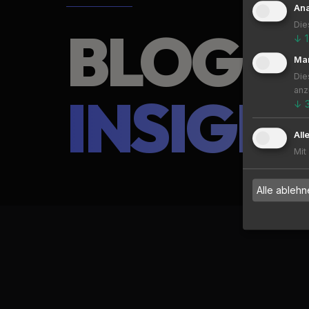
Ana
Die
BLOG &
↓
1
Mar
Die
anz
INSIGH
↓
All
Mit
Alle ablehn