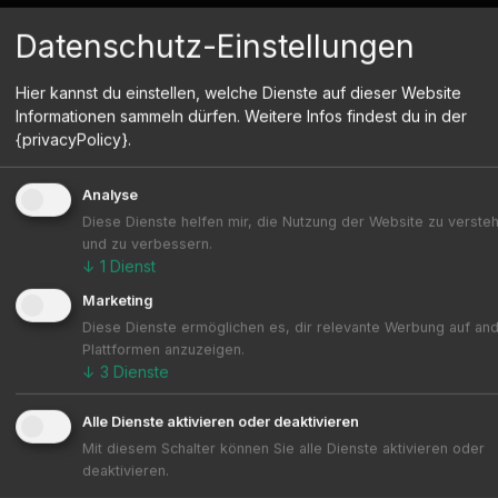
Datenschutz-Einstellungen
Hier kannst du einstellen, welche Dienste auf dieser Website
Informationen sammeln dürfen. Weitere Infos findest du in der
{privacyPolicy}.
Analyse
Diese Dienste helfen mir, die Nutzung der Website zu verste
und zu verbessern.
↓
1
Dienst
Marketing
Diese Dienste ermöglichen es, dir relevante Werbung auf an
Plattformen anzuzeigen.
↓
3
Dienste
Alle Dienste aktivieren oder deaktivieren
Mit diesem Schalter können Sie alle Dienste aktivieren oder
deaktivieren.