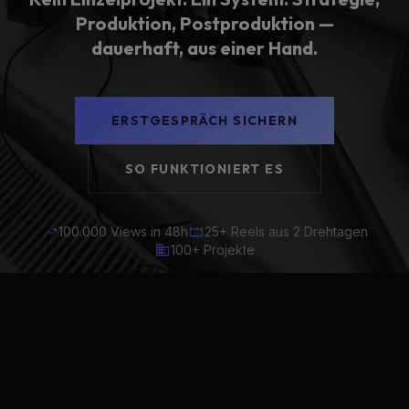
Produktion, Postproduktion —
dauerhaft, aus einer Hand.
ERSTGESPRÄCH SICHERN
SO FUNKTIONIERT ES
trending_up
movie
100.000 Views in 48h
25+ Reels aus 2 Drehtagen
business
100+ Projekte